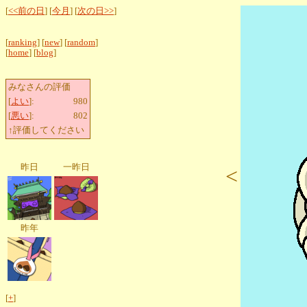
[
<<前の日
] [
今月
] [
次の日>>
]
[
ranking
] [
new
] [
random
]
[
home
] [
blog
]
みなさんの評価
[
よい
]:
980
[
悪い
]:
802
↑評価してください
昨日
一昨日
<
昨年
[
+
]