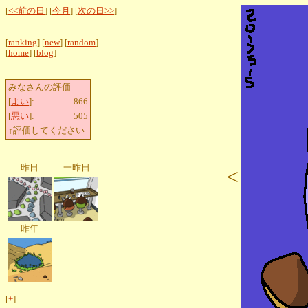
[
<<前の日
] [
今月
] [
次の日>>
]
[
ranking
] [
new
] [
random
]
[
home
] [
blog
]
みなさんの評価
[
よい
]:
866
[
悪い
]:
505
↑評価してください
昨日
一昨日
<
昨年
[
+
]