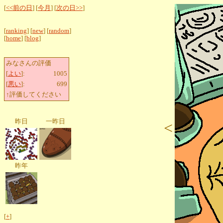
[
<<前の日
] [
今月
] [
次の日>>
]
[
ranking
] [
new
] [
random
]
[
home
] [
blog
]
みなさんの評価
[
よい
]:
1005
[
悪い
]:
699
↑評価してください
昨日
一昨日
<
昨年
[
+
]