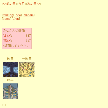
[
<<前の日
] [
今月
] [
次の日>>
]
[
ranking
] [
new
] [
random
]
[
home
] [
blog
]
みなさんの評価
[
よい
]:
847
[
悪い
]:
617
↑評価してください
昨日
一昨日
昨年
[
+
]