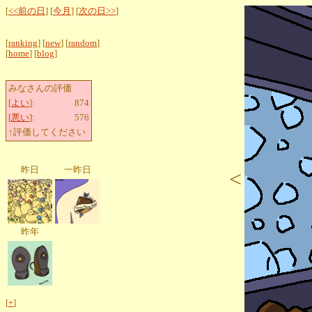
[
<<前の日
] [
今月
] [
次の日>>
]
[
ranking
] [
new
] [
random
]
[
home
] [
blog
]
みなさんの評価
[
よい
]:
874
[
悪い
]:
576
↑評価してください
昨日
一昨日
<
昨年
[
+
]