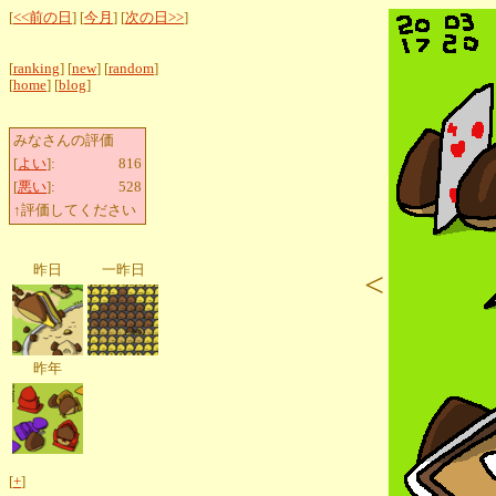
[
<<前の日
] [
今月
] [
次の日>>
]
[
ranking
] [
new
] [
random
]
[
home
] [
blog
]
みなさんの評価
[
よい
]:
816
[
悪い
]:
528
↑評価してください
昨日
一昨日
<
昨年
[
+
]