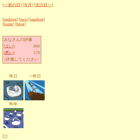
[
<<前の日
] [
今月
] [
次の日>>
]
[
ranking
] [
new
] [
random
]
[
home
] [
blog
]
みなさんの評価
[
よい
]:
860
[
悪い
]:
570
↑評価してください
昨日
一昨日
昨年
[
+
]