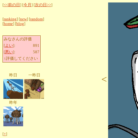
[
<<前の日
] [
今月
] [
次の日>>
]
[
ranking
] [
new
] [
random
]
[
home
] [
blog
]
みなさんの評価
[
よい
]:
891
[
悪い
]:
587
↑評価してください
昨日
一昨日
<
昨年
[
+
]