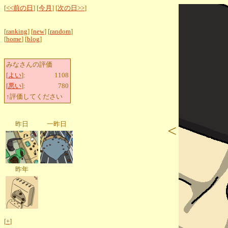
[
<<前の日
] [
今月
] [
次の日>>
]
[
ranking
] [
new
] [
random
]
[
home
] [
blog
]
みなさんの評価
[
よい
]:
1108
[
悪い
]:
780
↑評価してください
昨日
一昨日
<
昨年
[
+
]