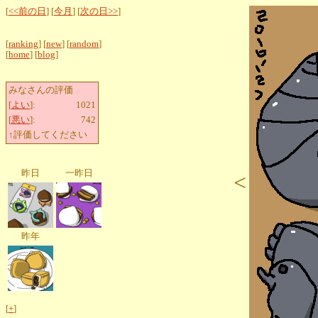
[
<<前の日
] [
今月
] [
次の日>>
]
[
ranking
] [
new
] [
random
]
[
home
] [
blog
]
みなさんの評価
[
よい
]:
1021
[
悪い
]:
742
↑評価してください
昨日
一昨日
<
昨年
[
+
]