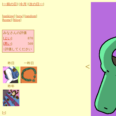
[
<<前の日
] [
今月
] [
次の日>>
]
[
ranking
] [
new
] [
random
]
[
home
] [
blog
]
みなさんの評価
[
よい
]:
870
[
悪い
]:
569
↑評価してください
昨日
一昨日
<
昨年
[
+
]