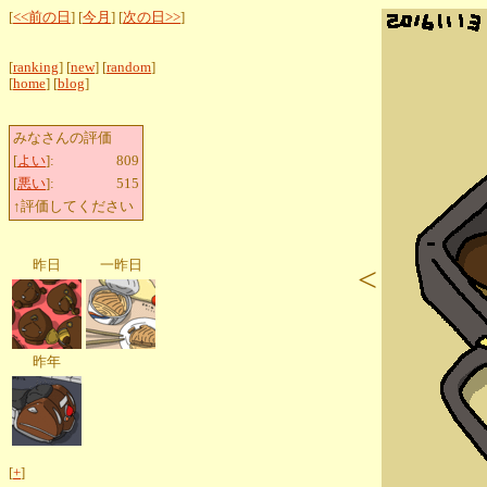
[
<<前の日
] [
今月
] [
次の日>>
]
[
ranking
] [
new
] [
random
]
[
home
] [
blog
]
みなさんの評価
[
よい
]:
809
[
悪い
]:
515
↑評価してください
昨日
一昨日
<
昨年
[
+
]