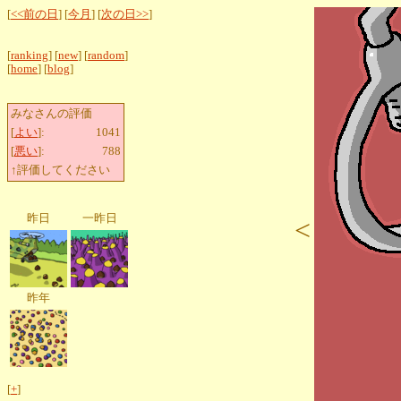
[
<<前の日
] [
今月
] [
次の日>>
]
[
ranking
] [
new
] [
random
]
[
home
] [
blog
]
みなさんの評価
[
よい
]:
1041
[
悪い
]:
788
↑評価してください
昨日
一昨日
<
昨年
[
+
]