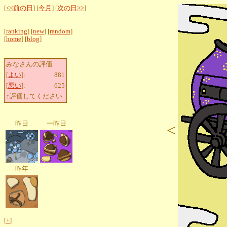
[
<<前の日
] [
今月
] [
次の日>>
]
[
ranking
] [
new
] [
random
]
[
home
] [
blog
]
みなさんの評価
[
よい
]:
881
[
悪い
]:
625
↑評価してください
昨日
一昨日
<
昨年
[
+
]