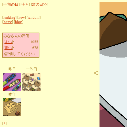
[
<<前の日
] [
今月
] [
次の日>>
]
[
ranking
] [
new
] [
random
]
[
home
] [
blog
]
みなさんの評価
[
よい
]:
1055
[
悪い
]:
678
↑評価してください
昨日
一昨日
<
昨年
[
+
]