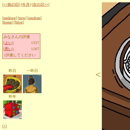
[
<<前の日
] [
今月
] [
次の日>>
]
[
ranking
] [
new
] [
random
]
[
home
] [
blog
]
みなさんの評価
[
よい
]:
1557
[
悪い
]:
1167
↑評価してください
昨日
一昨日
<
昨年
[
+
]