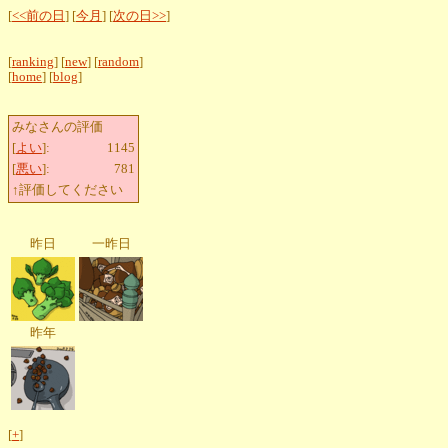
[
<<前の日
] [
今月
] [
次の日>>
]
[
ranking
] [
new
] [
random
]
[
home
] [
blog
]
みなさんの評価
[
よい
]:
1145
[
悪い
]:
781
↑評価してください
昨日
一昨日
昨年
[
+
]