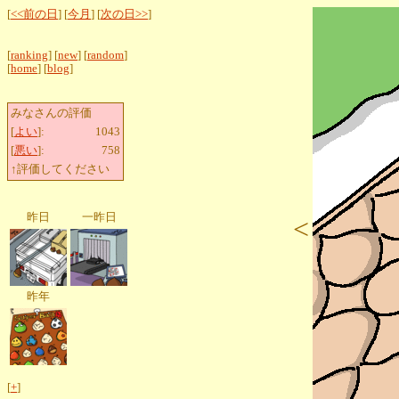
[
<<前の日
] [
今月
] [
次の日>>
]
[
ranking
] [
new
] [
random
]
[
home
] [
blog
]
みなさんの評価
[
よい
]:
1043
[
悪い
]:
758
↑評価してください
昨日
一昨日
<
昨年
[
+
]