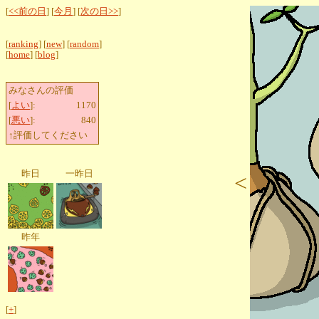
[
<<前の日
] [
今月
] [
次の日>>
]
[
ranking
] [
new
] [
random
]
[
home
] [
blog
]
みなさんの評価
[
よい
]:
1170
[
悪い
]:
840
↑評価してください
昨日
一昨日
<
昨年
[
+
]