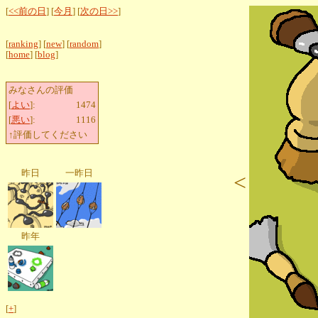
[
<<前の日
] [
今月
] [
次の日>>
]
[
ranking
] [
new
] [
random
]
[
home
] [
blog
]
みなさんの評価
[
よい
]:
1474
[
悪い
]:
1116
↑評価してください
昨日
一昨日
<
昨年
[
+
]