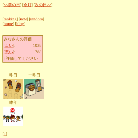
[
<<前の日
] [
今月
] [
次の日>>
]
[
ranking
] [
new
] [
random
]
[
home
] [
blog
]
みなさんの評価
[
よい
]:
1039
[
悪い
]:
788
↑評価してください
昨日
一昨日
昨年
[
+
]