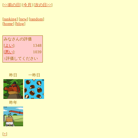
[
<<前の日
] [
今月
] [
次の日>>
]
[
ranking
] [
new
] [
random
]
[
home
] [
blog
]
みなさんの評価
[
よい
]:
1348
[
悪い
]:
1039
↑評価してください
昨日
一昨日
昨年
[
+
]