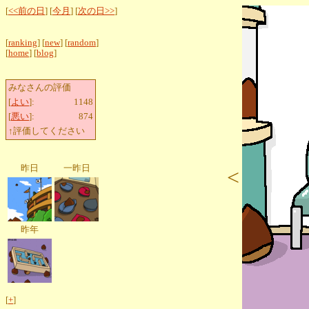
[
<<前の日
] [
今月
] [
次の日>>
]
[
ranking
] [
new
] [
random
]
[
home
] [
blog
]
みなさんの評価
[
よい
]:
1148
[
悪い
]:
874
↑評価してください
昨日
一昨日
<
昨年
[
+
]