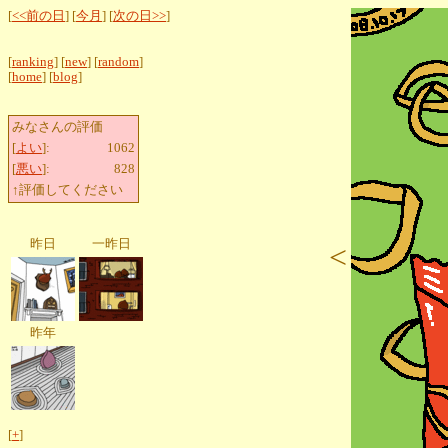
[
<<前の日
] [
今月
] [
次の日>>
]
[
ranking
] [
new
] [
random
]
[
home
] [
blog
]
みなさんの評価
[
よい
]:
1062
[
悪い
]:
828
↑評価してください
昨日
一昨日
<
昨年
[
+
]