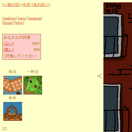
[
<<前の日
] [
今月
] [
次の日>>
]
[
ranking
] [
new
] [
random
]
[
home
] [
blog
]
みなさんの評価
[
よい
]:
1085
[
悪い
]:
800
↑評価してください
昨日
一昨日
<
昨年
[
+
]