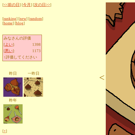
[
<<前の日
] [
今月
] [
次の日>>
]
[
ranking
] [
new
] [
random
]
[
home
] [
blog
]
みなさんの評価
[
よい
]:
1398
[
悪い
]:
1173
↑評価してください
昨日
一昨日
<
昨年
[
+
]