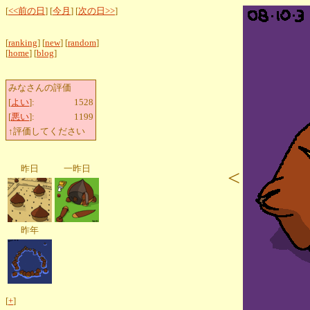
[
<<前の日
] [
今月
] [
次の日>>
]
[
ranking
] [
new
] [
random
]
[
home
] [
blog
]
みなさんの評価
[
よい
]:
1528
[
悪い
]:
1199
↑評価してください
昨日
一昨日
<
昨年
[
+
]