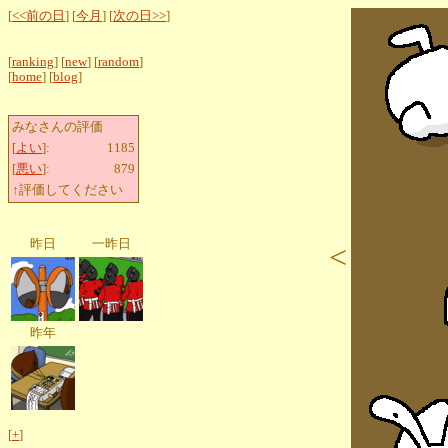
[
<<前の日
] [
今月
] [
次の日>>
]
[
ranking
] [
new
] [
random
]
[
home
] [
blog
]
みなさんの評価
[
よい
]:
1185
[
悪い
]:
879
↑評価してください
昨日
一昨日
<
昨年
[
+
]