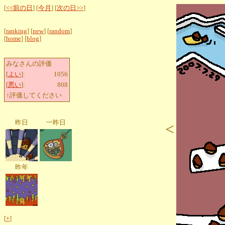
[
<<前の日
] [
今月
] [
次の日>>
]
[
ranking
] [
new
] [
random
]
[
home
] [
blog
]
みなさんの評価
[
よい
]:
1056
[
悪い
]:
808
↑評価してください
昨日
一昨日
<
昨年
[
+
]