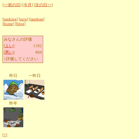
[
<<前の日
] [
今月
] [
次の日>>
]
[
ranking
] [
new
] [
random
]
[
home
] [
blog
]
みなさんの評価
[
よい
]:
1182
[
悪い
]:
869
↑評価してください
昨日
一昨日
昨年
[
+
]