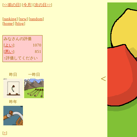
[
<<前の日
] [
今月
] [
次の日>>
]
[
ranking
] [
new
] [
random
]
[
home
] [
blog
]
みなさんの評価
[
よい
]:
1070
[
悪い
]:
851
↑評価してください
昨日
一昨日
<
昨年
[
+
]