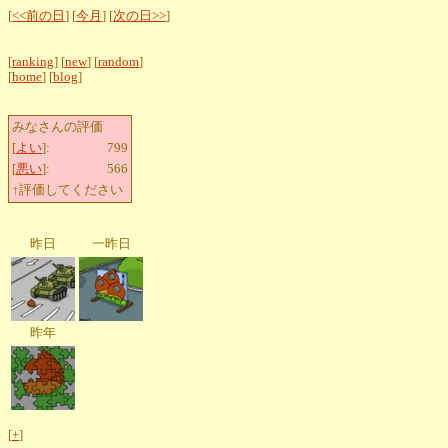
[
<<前の日
] [
今月
] [
次の日>>
]
[
ranking
] [
new
] [
random
]
[
home
] [
blog
]
みなさんの評価
[
よい
]:
799
[
悪い
]:
566
↑評価してください
昨日
一昨日
昨年
[
+
]