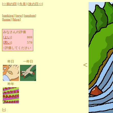
[
<<前の日
] [
今月
] [
次の日>>
]
[
ranking
] [
new
] [
random
]
[
home
] [
blog
]
みなさんの評価
[
よい
]:
869
[
悪い
]:
579
↑評価してください
昨日
一昨日
<
昨年
[
+
]