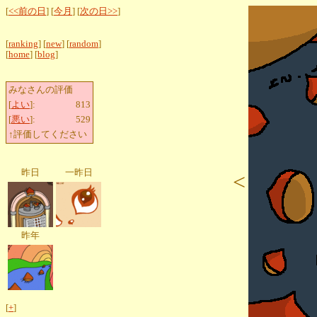
[
<<前の日
] [
今月
] [
次の日>>
]
[
ranking
] [
new
] [
random
]
[
home
] [
blog
]
みなさんの評価
[
よい
]:
813
[
悪い
]:
529
↑評価してください
昨日
一昨日
<
昨年
[
+
]