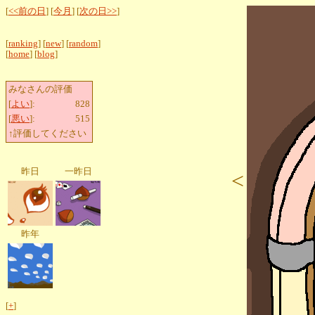
[
<<前の日
] [
今月
] [
次の日>>
]
[
ranking
] [
new
] [
random
]
[
home
] [
blog
]
みなさんの評価
[
よい
]:
828
[
悪い
]:
515
↑評価してください
昨日
一昨日
<
昨年
[
+
]