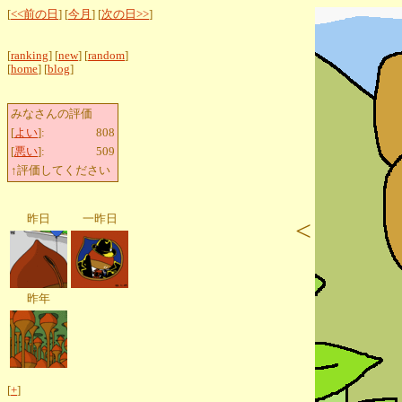
[
<<前の日
] [
今月
] [
次の日>>
]
[
ranking
] [
new
] [
random
]
[
home
] [
blog
]
みなさんの評価
[
よい
]:
808
[
悪い
]:
509
↑評価してください
昨日
一昨日
<
昨年
[
+
]