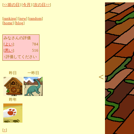
[
<<前の日
] [
今月
] [
次の日>>
]
[
ranking
] [
new
] [
random
]
[
home
] [
blog
]
みなさんの評価
[
よい
]:
784
[
悪い
]:
516
↑評価してください
昨日
一昨日
<
昨年
[
+
]