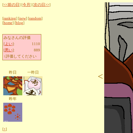
[
<<前の日
] [
今月
] [
次の日>>
]
[
ranking
] [
new
] [
random
]
[
home
] [
blog
]
みなさんの評価
[
よい
]:
1110
[
悪い
]:
889
↑評価してください
昨日
一昨日
<
昨年
[
+
]