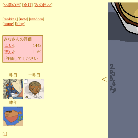
[
<<前の日
] [
今月
] [
次の日>>
]
[
ranking
] [
new
] [
random
]
[
home
] [
blog
]
みなさんの評価
[
よい
]:
1443
[
悪い
]:
1169
↑評価してください
昨日
一昨日
<
昨年
[
+
]