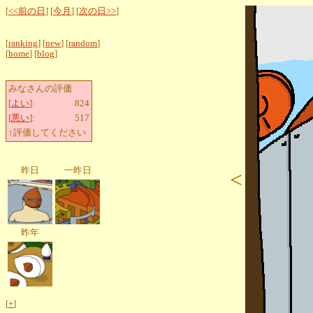
[
<<前の日
] [
今月
] [
次の日>>
]
[
ranking
] [
new
] [
random
]
[
home
] [
blog
]
みなさんの評価
[
よい
]:
824
[
悪い
]:
517
↑評価してください
昨日
一昨日
<
昨年
[
+
]