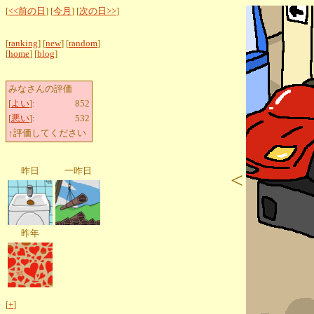
[
<<前の日
] [
今月
] [
次の日>>
]
[
ranking
] [
new
] [
random
]
[
home
] [
blog
]
みなさんの評価
[
よい
]:
852
[
悪い
]:
532
↑評価してください
昨日
一昨日
<
昨年
[
+
]