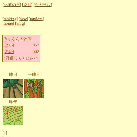
[
<<前の日
] [
今月
] [
次の日>>
]
[
ranking
] [
new
] [
random
]
[
home
] [
blog
]
みなさんの評価
[
よい
]:
857
[
悪い
]:
562
↑評価してください
昨日
一昨日
昨年
[
+
]