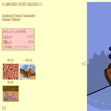
[
<<前の日
] [
今月
] [
次の日>>
]
[
ranking
] [
new
] [
random
]
[
home
] [
blog
]
みなさんの評価
[
よい
]:
1231
[
悪い
]:
854
↑評価してください
昨日
一昨日
<
昨年
[
+
]