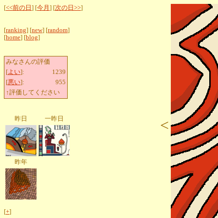
[
<<前の日
] [
今月
] [
次の日>>
]
[
ranking
] [
new
] [
random
]
[
home
] [
blog
]
みなさんの評価
[
よい
]:
1239
[
悪い
]:
955
↑評価してください
昨日
一昨日
<
昨年
[
+
]