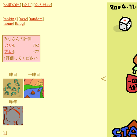
[
<<前の日
] [
今月
] [
次の日>>
]
[
ranking
] [
new
] [
random
]
[
home
] [
blog
]
みなさんの評価
[
よい
]:
762
[
悪い
]:
477
↑評価してください
昨日
一昨日
<
昨年
[
+
]