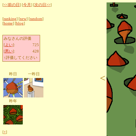
[
<<前の日
] [
今月
] [
次の日>>
]
[
ranking
] [
new
] [
random
]
[
home
] [
blog
]
みなさんの評価
[
よい
]:
725
[
悪い
]:
428
↑評価してください
昨日
一昨日
<
昨年
[
+
]