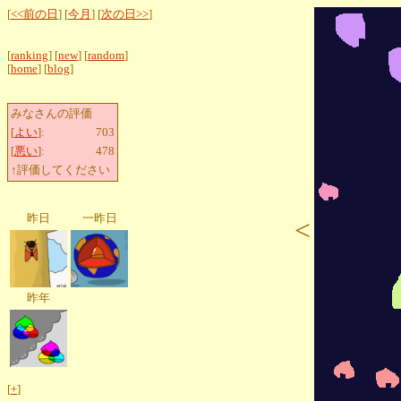
[
<<前の日
] [
今月
] [
次の日>>
]
[
ranking
] [
new
] [
random
]
[
home
] [
blog
]
みなさんの評価
[
よい
]:
703
[
悪い
]:
478
↑評価してください
昨日
一昨日
<
昨年
[
+
]