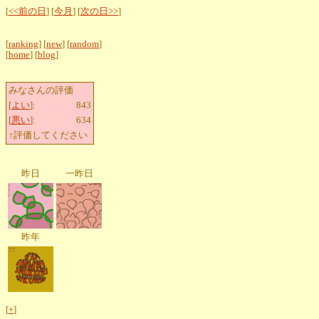
[
<<前の日
] [
今月
] [
次の日>>
]
[
ranking
] [
new
] [
random
]
[
home
] [
blog
]
みなさんの評価
[
よい
]:
843
[
悪い
]:
634
↑評価してください
昨日
一昨日
昨年
[
+
]