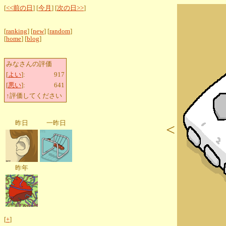
[
<<前の日
] [
今月
] [
次の日>>
]
[
ranking
] [
new
] [
random
]
[
home
] [
blog
]
みなさんの評価
[
よい
]:
917
[
悪い
]:
641
↑評価してください
昨日
一昨日
<
昨年
[
+
]