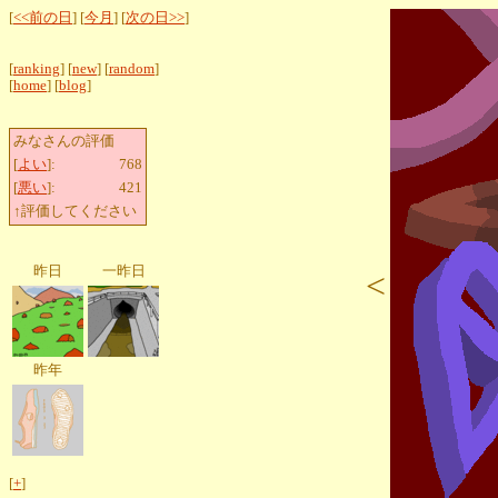
[
<<前の日
] [
今月
] [
次の日>>
]
[
ranking
] [
new
] [
random
]
[
home
] [
blog
]
みなさんの評価
[
よい
]:
768
[
悪い
]:
421
↑評価してください
昨日
一昨日
<
昨年
[
+
]